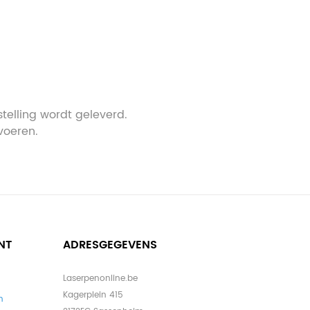
telling wordt geleverd.
voeren.
NT
ADRESGEGEVENS
Laserpenonline.be
Kagerplein 415
n