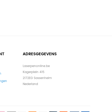
NT
ADRESGEGEVENS
Laserpenonline.be
Kagerplein 415
n
2172EG Sassenheim
ingen
Nederland